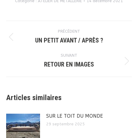
Catégorie :
ATELIER DE MÉTALLERIE
14 décembre 2021
Navigation
PRÉCÉDENT
article
UN PETIT AVANT / APRÈS ?
Article
précédent
SUIVANT
:
RETOUR EN IMAGES
Article
suivant
:
Articles similaires
SUR LE TOIT DU MONDE
29 septembre 2025