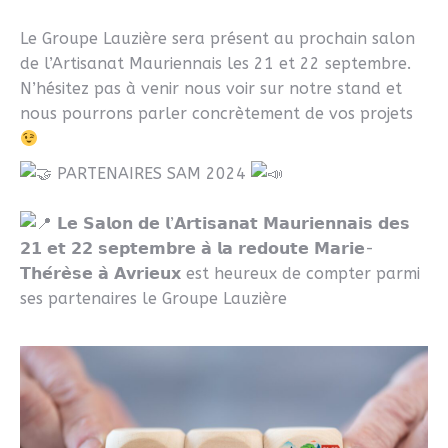
Le Groupe Lauzière sera présent au prochain salon
de l’Artisanat Mauriennais les 21 et 22 septembre.
N’hésitez pas à venir nous voir sur notre stand et
nous pourrons parler concrètement de vos projets
PARTENAIRES SAM 2024
𝗟𝗲 𝗦𝗮𝗹𝗼𝗻 𝗱𝗲 𝗹’𝗔𝗿𝘁𝗶𝘀𝗮𝗻𝗮𝘁 𝗠𝗮𝘂𝗿𝗶𝗲𝗻𝗻𝗮𝗶𝘀 𝗱𝗲𝘀
𝟮𝟭 𝗲𝘁 𝟮𝟮 𝘀𝗲𝗽𝘁𝗲𝗺𝗯𝗿𝗲 𝗮̀ 𝗹𝗮 𝗿𝗲𝗱𝗼𝘂𝘁𝗲 𝗠𝗮𝗿𝗶𝗲-
𝗧𝗵𝗲́𝗿𝗲̀𝘀𝗲 𝗮̀ 𝗔𝘃𝗿𝗶𝗲𝘂𝘅 est heureux de compter parmi
ses partenaires le Groupe Lauzière