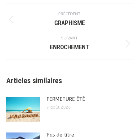
Navigation
PRÉCÉDENT
article
GRAPHISME
Article
précédent
SUIVANT
:
ENROCHEMENT
Article
suivant
:
Articles similaires
FERMETURE ÉTÉ
7 août 2026
Pas de titre