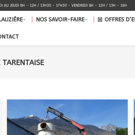
DI AU JEUDI 8H - 12H / 13H30 - 17H30 - VENDREDI 8H - 12H / 13H - 16H
PE LAUZIÈRE
NOS SAVOIR-FAIRE
OFFRES 
LAUZIÈRE
NOS SAVOIR-FAIRE
OFFRES D’
CONTACT
ONTACT
 TARENTAISE