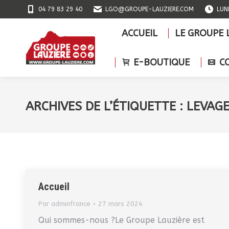
04 79 83 29 40
LGO@GROUPE-LAUZIERE.COM
LUN
ACCUEIL
LE GROU
ACCUEIL
LE GROUPE 
E-BOUTIQUE
E-BOUTIQUE
C
ARCHIVES DE L’ÉTIQUETTE :
LEVAGE
Accueil
Par
adminfrance
27 mars 2024
Qui sommes-nous ?Le Groupe Lauzière est