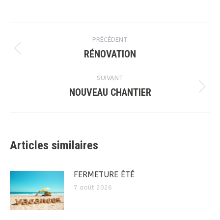
Navigation
PRÉCÉDENT
article
RÉNOVATION
Article
précédent
SUIVANT
:
NOUVEAU CHANTIER
Article
suivant
:
Articles similaires
FERMETURE ÉTÉ
7 août 2026