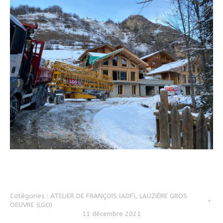
Catégories :
ATELIER DE FRANÇOIS (ADF)
,
LAUZIÈRE GROS
OEUVRE (LGO)
11 décembre 2021