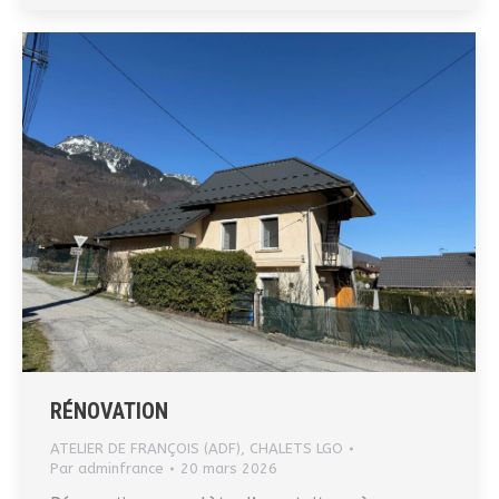
RÉNOVATION
ATELIER DE FRANÇOIS (ADF)
,
CHALETS LGO
Par
adminfrance
20 mars 2026