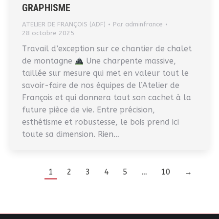
GRAPHISME
ATELIER DE FRANÇOIS (ADF)
Par
adminfrance
28 octobre 2025
Travail d’exception sur ce chantier de chalet
de montagne
Une charpente massive,
taillée sur mesure qui met en valeur tout le
savoir-faire de nos équipes de l’Atelier de
François et qui donnera tout son cachet à la
future pièce de vie. Entre précision,
esthétisme et robustesse, le bois prend ici
toute sa dimension. Rien…
1
2
3
4
5
…
10
→