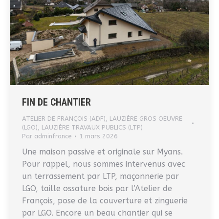
FIN DE CHANTIER
ATELIER DE FRANÇOIS (ADF)
,
LAUZIÈRE GROS OEUVRE
(LGO)
,
LAUZIÈRE TRAVAUX PUBLICS (LTP)
Par
adminfrance
1 mars 2026
Une maison passive et originale sur Myans.
Pour rappel, nous sommes intervenus avec
un terrassement par LTP, maçonnerie par
LGO, taille ossature bois par l’Atelier de
François, pose de la couverture et zinguerie
par LGO. Encore un beau chantier qui se