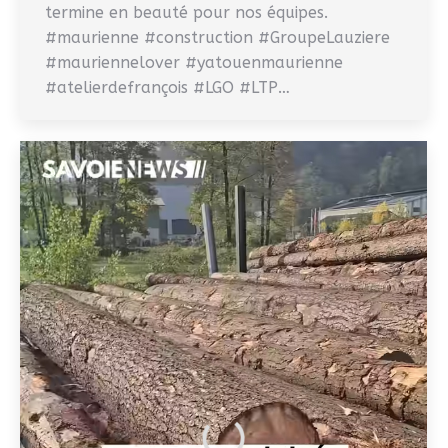
termine en beauté pour nos équipes.
#maurienne #construction #GroupeLauziere
#mauriennelover #yatouenmaurienne
#atelierdefrançois #LGO #LTP…