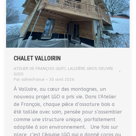
CHALET VALLOIRIN
ATELIER DE FRANÇOIS (ADF)
,
LAUZIÈRE GROS OEUVRE
(LGO)
Par
adminfrance
30 avril 2026
À Valloire, au cœur des montagnes, un
nouveau projet LGO a pris vie. Dans l’Atelier
de François, chaque pièce d’ossature bois a
été taillée avec soin, pensée pour s’assembler
comme une structure unique, parfaitement
adaptée à son environnement. Une fois sur
place, c’est l’équipe LGO qui a donné corps au