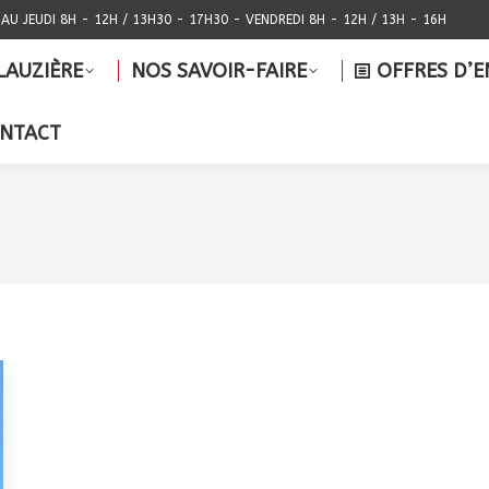
 AU JEUDI 8H - 12H / 13H30 - 17H30 - VENDREDI 8H - 12H / 13H - 16H
PE LAUZIÈRE
NOS SAVOIR-FAIRE
OFFRES 
LAUZIÈRE
NOS SAVOIR-FAIRE
OFFRES D’E
CONTACT
NTACT