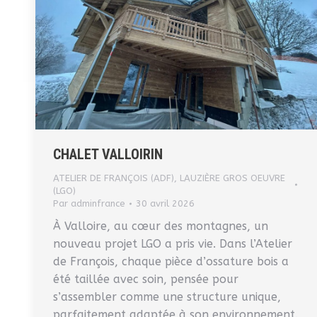
CHALET VALLOIRIN
ATELIER DE FRANÇOIS (ADF)
,
LAUZIÈRE GROS OEUVRE
(LGO)
Par
adminfrance
30 avril 2026
À Valloire, au cœur des montagnes, un
nouveau projet LGO a pris vie. Dans l’Atelier
de François, chaque pièce d’ossature bois a
été taillée avec soin, pensée pour
s’assembler comme une structure unique,
parfaitement adaptée à son environnement.