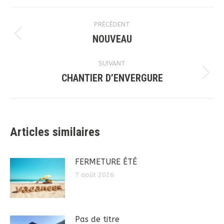
Navigation
PRÉCÉDENT
article
NOUVEAU
Article
précédent
SUIVANT
:
CHANTIER D’ENVERGURE
Article
suivant
:
Articles similaires
FERMETURE ÉTÉ
7 août 2026
Pas de titre