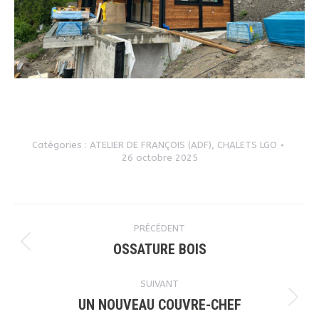
Catégories :
ATELIER DE FRANÇOIS (ADF)
,
CHALETS LGO
26 octobre 2025
Navigation
PRÉCÉDENT
article
OSSATURE BOIS
Article
précédent
SUIVANT
:
UN NOUVEAU COUVRE-CHEF
Article