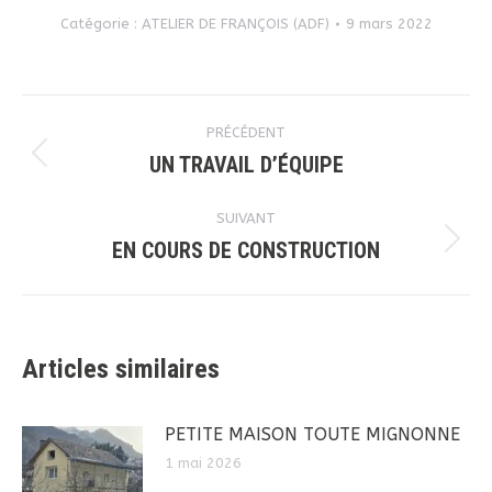
Catégorie :
ATELIER DE FRANÇOIS (ADF)
9 mars 2022
Navigation
PRÉCÉDENT
article
UN TRAVAIL D’ÉQUIPE
Article
précédent
SUIVANT
:
EN COURS DE CONSTRUCTION
Article
suivant
:
Articles similaires
PETITE MAISON TOUTE MIGNONNE
1 mai 2026