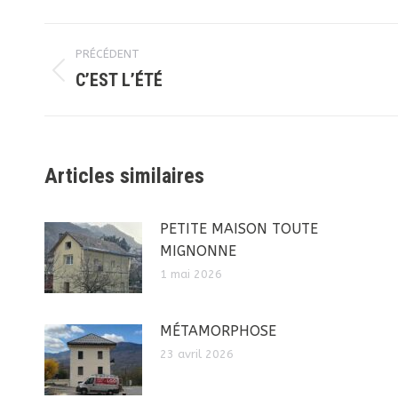
Navigation
PRÉCÉDENT
article
C’EST L’ÉTÉ
Article
précédent
:
Articles similaires
PETITE MAISON TOUTE
MIGNONNE
1 mai 2026
MÉTAMORPHOSE
23 avril 2026