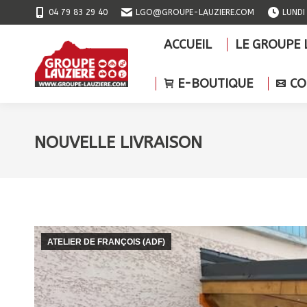
04 79 83 29 40
LGO@GROUPE-LAUZIERE.COM
LUNDI
ACCUEIL
LE GROU
ACCUEIL
LE GROUPE 
E-BOUTIQUE
E-BOUTIQUE
CO
NOUVELLE LIVRAISON
ATELIER DE FRANÇOIS (ADF)