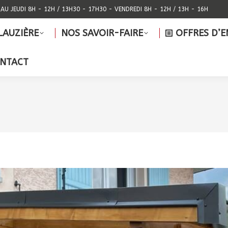
 AU JEUDI 8H - 12H / 13H30 - 17H30 - VENDREDI 8H - 12H / 13H - 16H
PE LAUZIÈRE
NOS SAVOIR-FAIRE
OFFRES 
LAUZIÈRE
NOS SAVOIR-FAIRE
OFFRES D’E
CONTACT
NTACT